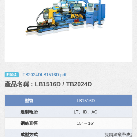
TB2024DLB1516D.pdf
附加檔
產品名稱 : LB1516D / TB2024D
型號
LB1516D
適製輪胎
LT、
ID、AG
鋼絲直徑
15” ~ 16”
成型方式
雙鋼絲襯帶成型