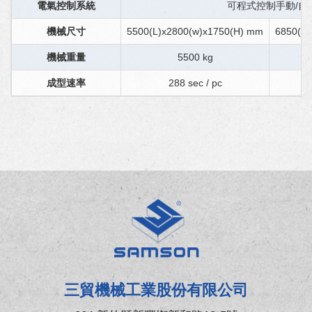
電氣控制系統
可程式控制手動/自
機械尺寸
5500(L)x2800(w)x1750(H) mm
6850(L)
機械重量
5500 kg
成型速率
288 sec / pc
三貿機械工業股份有限公司