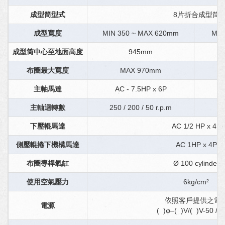
成型筒型式
8片折合成型筒
成型寬度
MIN 350 ~ MAX 620mm
MIN
成型筒中心至地面高度
945mm
布圈最大寬度
MAX 970mm
主軸馬達
AC - 7.5HP x 6P
主軸迴轉數
250 / 200 / 50 r.p.m
1
下壓輥馬達
AC 1/2 HP x 4P
側壓輥捲下機構馬達
AC 1HP x 4P
布圈導桿氣缸
Ø 100 cylinder
使用空氣壓力
6kg/cm²
依照客戶提供之電
電源
( )φ–( )V/( )V-50 / 