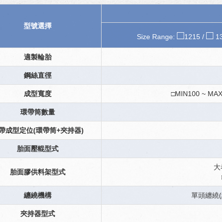
型號選擇
□
□
Size Range:
1215 /
13
適製輪胎
鋼絲直徑
成型寬度
□MIN100 ~ MA
環帶筒數量
帶成型定位(環帶筒+夾持器)
胎面壓輥型式
大
胎面膠供料架型式
纏繞機構
單頭纏繞(
夾持器型式