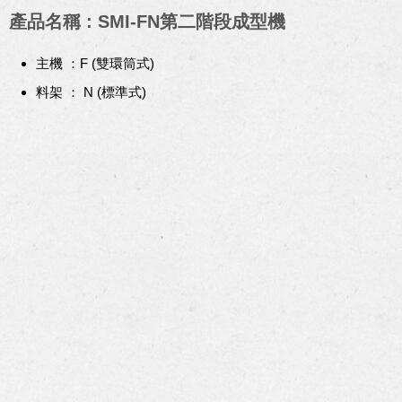
產品名稱 : SMI-FN第二階段成型機
主機 ：F (雙環筒式)
料架 ： N (標準式)