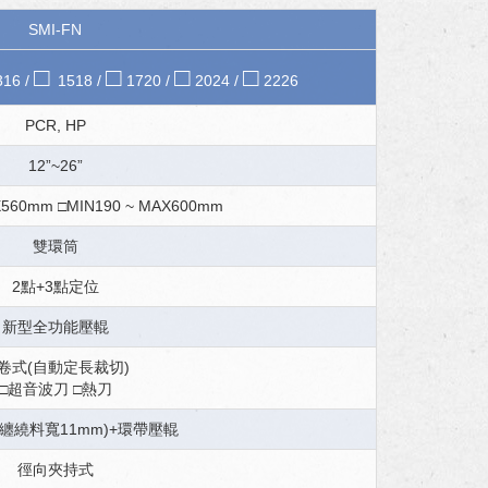
SMI-FN
□
□
□
□
16 /
1518 /
1720 /
2024 /
2226
PCR, HP
12”~26”
X560mm □MIN190 ~ MAX600mm
雙環筒
2點+3點定位
新型全功能壓輥
卷式(自動定長裁切)
□超音波刀 □熱刀
纏繞料寬11mm)+環帶壓輥
徑向夾持式