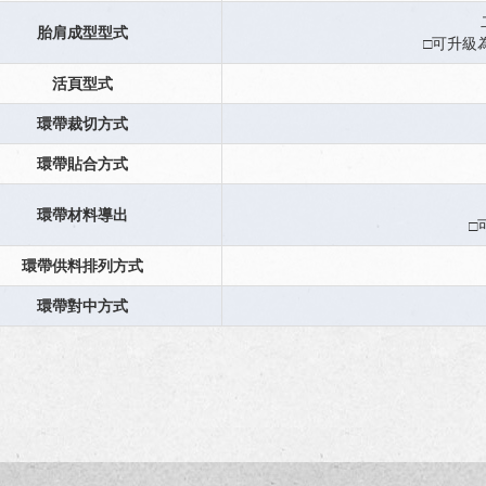
胎肩成型型式
□可升級
活頁型式
環帶裁切方式
環帶貼合方式
環帶材料導出
□
環帶供料排列方式
環帶對中方式