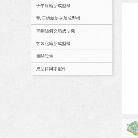
子午線輪胎成型機
雙/三鋼絲斜交胎成型機
單鋼絲斜交胎成型機
客製化輪胎成型機
相關設備
成型筒與零配件