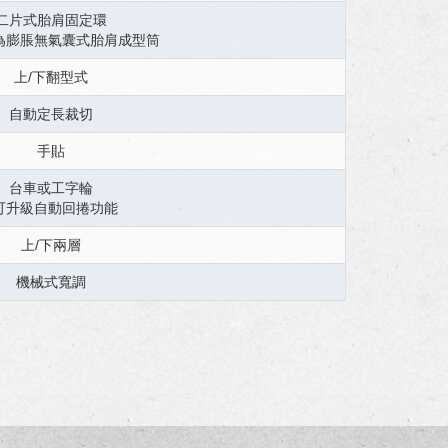
二片式胎肩固定環
為膨脹無氣囊式胎肩成型筒
上/下翻型式
自動定長裁切
手貼
台車或工字輪
可升級自動回捲功能
上/下兩層
機械式寬調