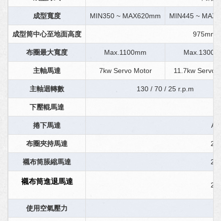
成型寬度
MIN350 ~ MAX620mm
MIN445 ~ MAX
成型筒中心至地面高度
975mm
布圈最大寬度
Max.1100mm
Max.1300
主軸馬達
7kw Servo Motor
11.7kw Servo 
主軸迴轉數
130 / 70 / 25 r.p.m
下壓輥馬達
捲下馬達
AC
布圈夾持馬達
2.9
襯布筒脹縮馬達
2.2
襯布筒進退馬達
2.2
使用空氣壓力