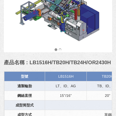
產品名稱 : LB1516H/TB20H/TB24H/OR2430H
型號
LB1516H
TB20H
適製輪胎
LT、ID、AG
TB、ID、A
鋼絲直徑
15”/16”
20”
成型筒型式
成型方式
單鋼絲