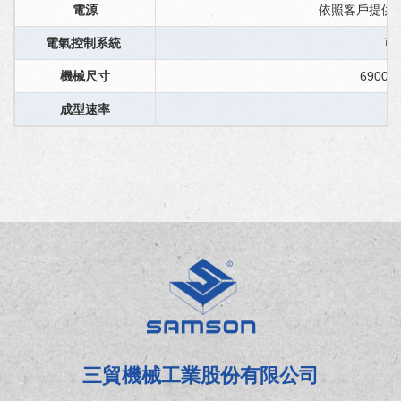
電源
依照客戶提供之電源 
電氣控制系統
可
機械尺寸
6900(L
成型速率
三貿機械工業股份有限公司