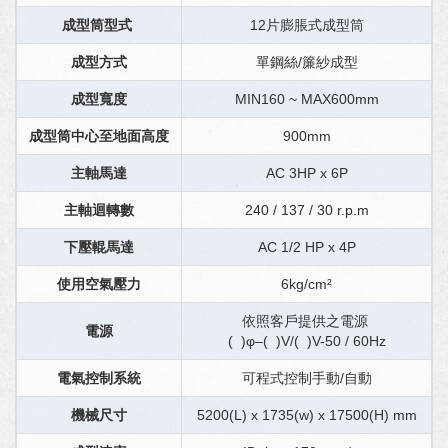
成型筒型式
12片膨脹式成型筒
成型方式
單鋼絲/簾紗成型
成型寬度
MIN160 ~ MAX600mm
成型筒中心至地面高度
900mm
主軸馬達
AC 3HP x 6P
主軸迴轉數
240 / 137 / 30 r.p.m
下壓輥馬達
AC 1/2 HP x 4P
使用空氣壓力
6kg/cm²
依照客戶提供之電源
電源
( )φ–( )V/( )V-50 / 60Hz
電氣控制系統
可程式控制手動/自動
機械尺寸
5200(L) x 1735(w) x 17500(H) mm