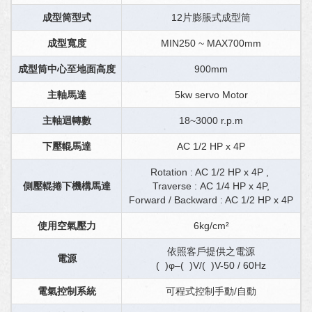
成型筒型式
12片膨脹式成型筒
成型寬度
MIN250 ~ MAX700mm
成型筒中心至地面高度
900mm
主軸馬達
5kw servo Motor
主軸迴轉數
18~3000 r.p.m
下壓輥馬達
AC 1/2 HP x 4P
Rotation : AC 1/2 HP x 4P ,
側壓輥捲下機構馬達
Traverse : AC 1/4 HP x 4P,
Forward / Backward : AC 1/2 HP x 4P
使用空氣壓力
6kg/cm²
依照客戶提供之電源
電源
( )φ–( )V/( )V-50 / 60Hz
電氣控制系統
可程式控制手動/自動