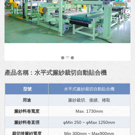
產品名稱 : 水平式簾紗裁切自動貼合機
型號
水平式簾紗裁切自動貼合機
用途
簾紗裁切、接續、捲取
簾紗料卷寬度
Max. 1730mm
簾紗料卷直徑
φMin 250 ~ φMax 1250mm
裁切後簾紗寬度
Min 300mm ~ Max900mm