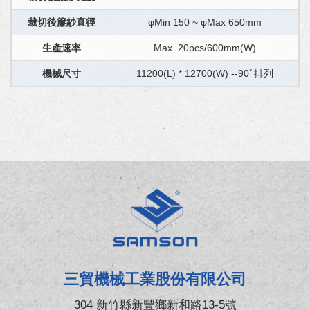
裁切後簾紗直徑
φMin 150 ~ φMax 650mm
生產速率
Max. 20pcs/600mm(W)
機械尺寸
11200(L) * 12700(W) --90ﾟ排列
三貿機械工業股份有限公司
304 新竹縣新豐鄉新和路13-5號