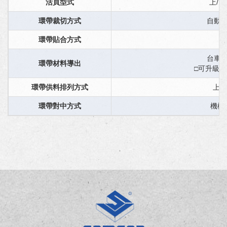
活頁型式
上/
環帶裁切方式
自動
環帶貼合方式
台車
環帶材料導出
□可升級
環帶供料排列方式
上/
環帶對中方式
機械