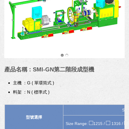
產品名稱 : SMI-GN第二階段成型機
主機 ：G ( 單環筒式 )
料架 ：N ( 標準式 )
SM
型號選擇
□
□
□
Size Range:
1215 /
1316 /