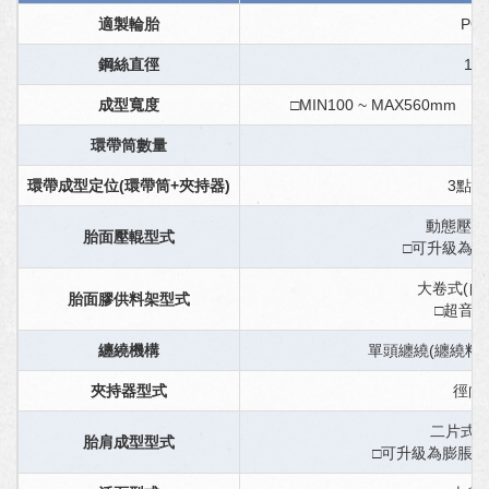
適製輪胎
PCR
鋼絲直徑
12”
成型寬度
□MIN100 ~ MAX560mm
環帶筒數量
環帶成型定位(環帶筒+夾持器)
3點+
動態壓輥
胎面壓輥型式
□可升級為
大卷式(自
胎面膠供料架型式
□超音波
纏繞機構
單頭纏繞(纏繞料寬
夾持器型式
徑向
二片式
胎肩成型型式
□可升級為膨脹