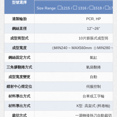
型號選擇
□
□
□
□
Size Range:
1215 /
1316 /
1518 /
1720
適製輪胎
PCR, HP
鋼絲直徑
12”~26”
成型筒型式
10片膨脹式成型筒
成型寬度
□MIN240 ~ MAX560mm □ MIN280 ~
鋼絲固定方式
氣缸
三角膠翻捲方式
氣袋翻捲
成型寬度變更
自動
鐳射中心燈定位
伺服控制
材料導出方式
台車或工字輪
材料導出方式
K型 :高架式 (料卷軸)
裁切方式
一迴轉後熱刀自動裁切