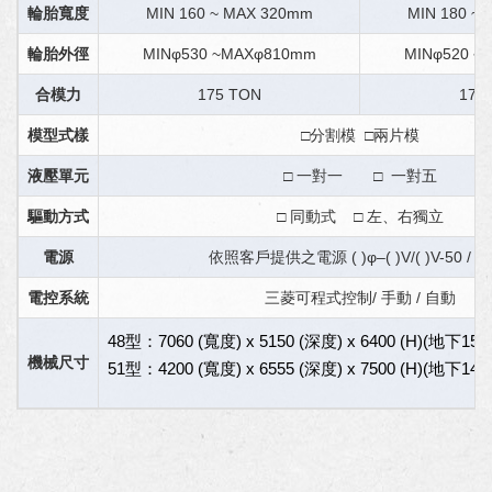
輪胎寬度
MIN 160 ~ MAX 320mm
MIN 180 ~
輪胎外徑
MINφ530 ~MAXφ810mm
MINφ520 ~
合模力
175 TON
175
模型式樣
□分割模 □兩片模
液壓單元
□ 一對一 □ 一對五
驅動方式
□ 同動式 □ 左、右獨立
電源
依照客戶提供之電源 ( )φ–( )V/( )V-50 / 6
電控系統
三菱可程式控制/ 手動 / 自動
48型：7060 (寬度) x 5150 (深度) x 6400 (H)(地下15
機械尺寸
51型：4200 (寬度) x 6555 (深度) x 7500 (H)(地下14